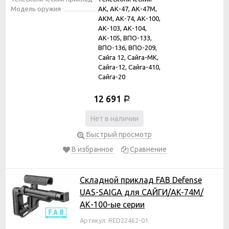
Модель оружия
АК, АК-47, АК-47М,
АКМ, АК-74, АК-100,
АК-103, АК-104,
АК-105, ВПО-133,
ВПО-136, ВПО-209,
Сайга 12, Сайга-МК,
Сайга-12, Сайга-410,
Сайга-20
12 691
Р
Нет в наличии
Быстрый просмотр
В избранное
Сравнение
Складной приклад FAB Defense
UAS-SAIGA для САЙГИ/AK-74M/
АК-100-ые серии
Артикул: RED22462-01