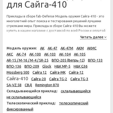
для Сайга-410
Приклады в сборе fab-Defense Модель оружия Сайга-410 - это
многолетний опыт поиска и тестирования решений лучшими
стрелками мира. Приклады в сборе Сайга-410 Вы можете
купить в нашем магазине с доставкой по всей России и оплатой
при получении.
Читать далее
Модель оружия:
АК
АК-47
АК-47М
АКМ
АКМС
АКС
АК-74
АК-100
АК-103
АК-104
АК-105
AR-15 / M-16 / M-4 / SR-25
ВПО-205 (Вепрь-12)
ВПО-133
ВПО-136
ВПО-209
Glock
H&K MP-5
H&K G36
Mossberg 500
Сайга 12
Сайга-МК
Сайга-12
Сайга-410
Сайга-20
Сайга TG-2
Сайга TG-3
SA-VZ.58
СВД
Remington 870
Складывающийся приклад:
складывающийся
не складывающийся
Телескопический приклад:
телескопический
фиксированный