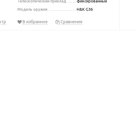
Телескопический приклад
фиксированный
Модель оружия
H&K G36
отр
В избранное
Сравнение