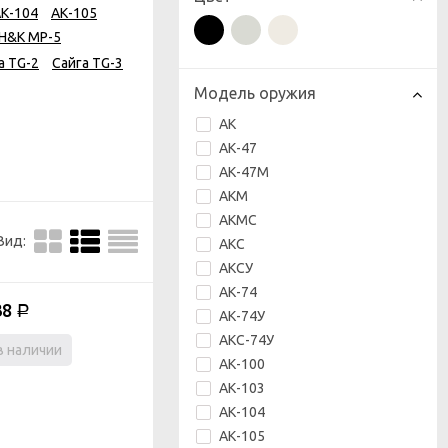
К-104
АК-105
H&K MP-5
а TG-2
Сайга TG-3
Модель оружия
АК
АК-47
АК-47М
АКМ
АКМС
Вид:
АКС
АКСУ
АК-74
38
Р
АК-74У
АКС-74У
в наличии
АК-100
АК-103
АК-104
АК-105