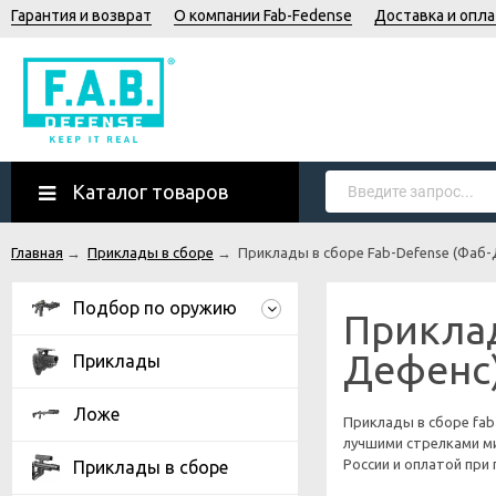
Гарантия и возврат
О компании Fab-Fedense
Доставка и опла
Каталог товаров
Главная
→
Приклады в сборе
→
Приклады в сборе Fab-Defense (Фаб-
Подбор по оружию
Приклад
Дефенс)
Приклады
Ложе
Приклады в сборе fab
лучшими стрелками ми
России и оплатой при 
Приклады в сборе