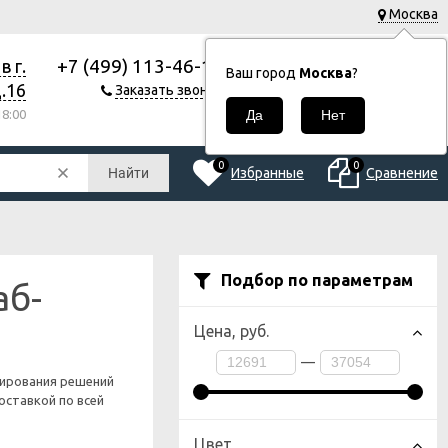
Москва
+7 (499) 113-46-18
 г.
0
Корзина
Ваш город
Москва
?
0
.16
Заказать звонок
Р
8:00
0
0
Избранные
Сравнение
Найти
Подбор по параметрам
аб-
Цена,
руб.
—
тирования решений
оставкой по всей
Цвет