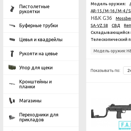
Модель оружия:
Пистолетные
AR-15 / M-16 / M-4 / 
рукоятки
H&K G36
Mossbe
Буферные трубки
SA-VZ.58
СВД
Rem
Складывающийся 
Цевья и квадрейлы
Телескопический 
Модель оружия:
H&
Рукояти на цевье
Упор для щеки
Показывать по:
Кронштейны и
планки
Магазины
Переходники для
прикладов