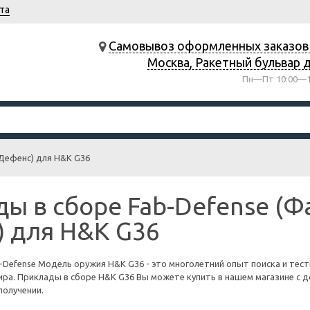
та
Самовывоз оформленных заказов в
Москва, Ракетный бульвар д
Пн—Пт 10:00—1
Дефенс) для H&K G36
ы в сборе Fab-Defense (Ф
 для H&K G36
-Defense Модель оружия H&K G36 - это многолетний опыт поиска и тес
ра. Приклады в сборе H&K G36 Вы можете купить в нашем магазине с д
получении.