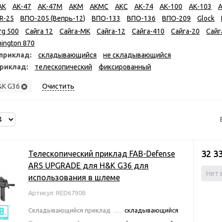
АК
АК-47
АК-47М
АКМ
АКМС
АКС
АК-74
АК-100
АК-103
А
SR-25
ВПО-205 (Вепрь-12)
ВПО-133
ВПО-136
ВПО-209
Glock
rg 500
Сайга 12
Сайга-МК
Сайга-12
Сайга-410
Сайга-20
Сайг
ington 870
приклад:
складывающийся
не складывающийся
приклад:
телескопический
фиксированный
K G36
Очистить
32 3
Телескопический приклад FAB-Defense
ARS UPGRADE для H&K G36 для
Нет 
использования в шлеме
Артикул: RED67908
Складывающийся приклад
складывающийся