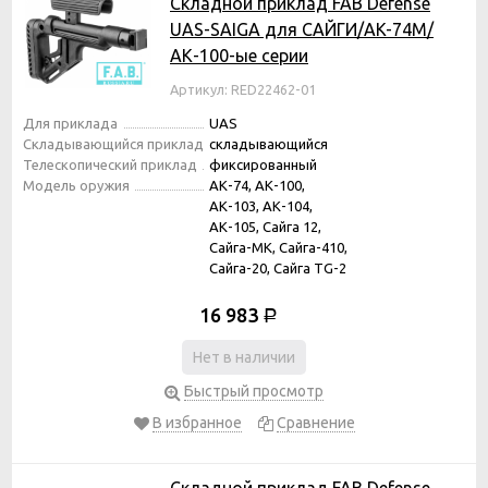
Складной приклад FAB Defense
UAS-SAIGA для САЙГИ/AK-74M/
АК-100-ые серии
Артикул: RED22462-01
Для приклада
UAS
Складывающийся приклад
складывающийся
Телескопический приклад
фиксированный
Модель оружия
АК-74, АК-100,
АК-103, АК-104,
АК-105, Сайга 12,
Сайга-МК, Сайга-410,
Сайга-20, Сайга TG-2
16 983
Р
Нет в наличии
Быстрый просмотр
В избранное
Сравнение
Складной приклад FAB Defense