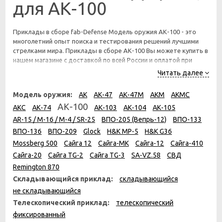
для АК-100
Приклады в сборе fab-Defense Модель оружия АК-100 - это
многолетний опыт поиска и тестирования решений лучшими
стрелками мира. Приклады в сборе АК-100 Вы можете купить в
нашем магазине с доставкой по всей России и оплатой при
получении.
Читать далее
Модель оружия:
АК
АК-47
АК-47М
АКМ
АКМС
АК-100
АКС
АК-74
АК-103
АК-104
АК-105
AR-15 / M-16 / M-4 / SR-25
ВПО-205 (Вепрь-12)
ВПО-133
ВПО-136
ВПО-209
Glock
H&K MP-5
H&K G36
Mossberg 500
Сайга 12
Сайга-МК
Сайга-12
Сайга-410
Сайга-20
Сайга TG-2
Сайга TG-3
SA-VZ.58
СВД
Remington 870
Складывающийся приклад:
складывающийся
не складывающийся
Телескопический приклад:
телескопический
фиксированный