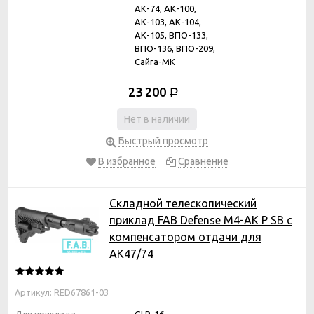
АК-74, АК-100,
АК-103, АК-104,
АК-105, ВПО-133,
ВПО-136, ВПО-209,
Сайга-МК
23 200
Р
Нет в наличии
Быстрый просмотр
В избранное
Сравнение
Складной телескопический
приклад FAB Defense M4-AK P SB с
компенсатором отдачи для
АК47/74
Артикул: RED67861-03
Для приклада
GLR-16