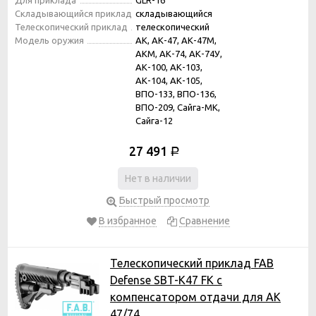
Складывающийся приклад
складывающийся
Телескопический приклад
телескопический
Модель оружия
АК, АК-47, АК-47М,
АКМ, АК-74, АК-74У,
АК-100, АК-103,
АК-104, АК-105,
ВПО-133, ВПО-136,
ВПО-209, Сайга-МК,
Сайга-12
27 491
Р
Нет в наличии
Быстрый просмотр
В избранное
Сравнение
Телескопический приклад FAB
Defense SBT-K47 FK с
компенсатором отдачи для АК
47/74