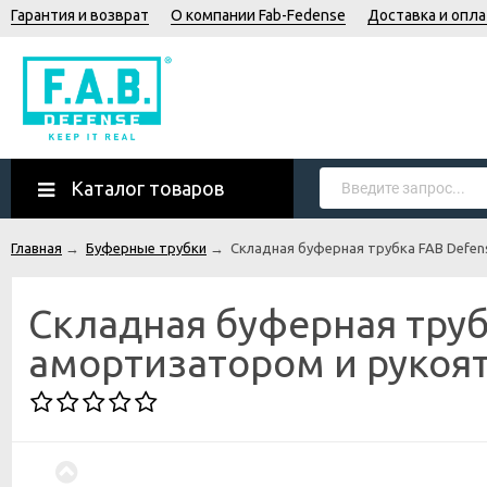
Гарантия и возврат
О компании Fab-Fedense
Доставка и опла
Каталог товаров
Главная
→
Буферные трубки
→
Складная буферная трубка FAB Defe
Складная буферная труб
амортизатором и рукоя