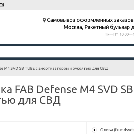
та
Самовывоз оформленных заказов в
Москва, Ракетный бульвар д
Пн—Пт 10:00—1
nse M4 SVD SB TUBE с амортизатором и рукоятью для СВД
ка FAB Defense M4 SVD SB
тью для СВД
Олива (fx-m4svd