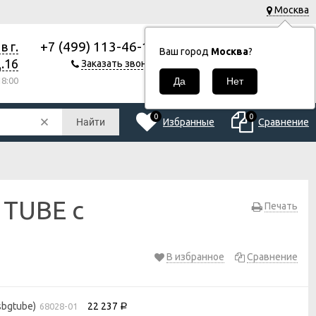
Москва
+7 (499) 113-46-18
 г.
0
Корзина
Ваш город
Москва
?
0
.16
Заказать звонок
Р
8:00
0
0
Избранные
Сравнение
Найти
 TUBE с
Печать
В избранное
Сравнение
sbgtube)
22 237
68028-01
Р