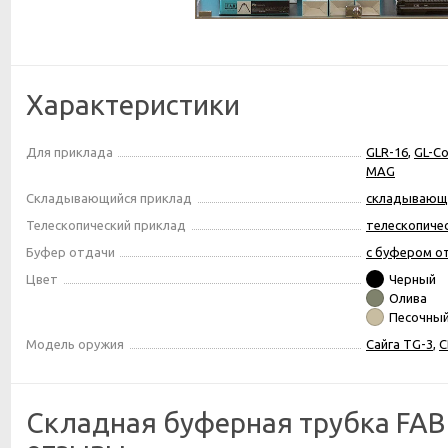
Характеристики
Для приклада
GLR-16
,
GL-Co
MAG
Складывающийся приклад
складывающ
Телескопический приклад
телескопиче
Буфер отдачи
с буфером о
Цвет
Черный
Олива
Песочны
Модель оружия
Сайга TG-3
,
С
Складная буферная трубка FAB