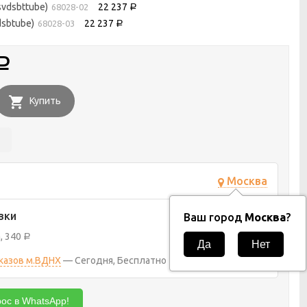
vdsbttube)
22 237
68028-02
Р
dsbtube)
22 237
68028-03
Р
Р
Купить
Москва
вки
Ваш город
Москва
?
а
340
Р
аказов м.ВДНХ
Сегодня
Бесплатно
ос в WhatsApp!