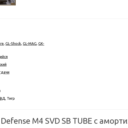
re
,
GL-Shock
,
GL-MAG
,
GK-
ийся
ский
тдачи
й
ВД
, Тигр
 Defense M4 SVD SB TUBE с аморт