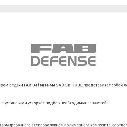
фером отдачи
FAB Defense M4 SVD SB TUBE
представляет собой л
ает установку и ускоряет подбор необходимых запчастей.
 и армированного стекловолокном полимерного композита, соотве