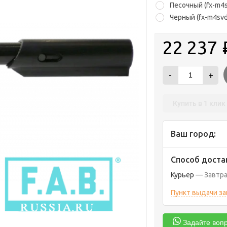
Песочный (fx-m4s
Черный (fx-m4sv
22 237
-
+
Купить в 1 клик
Ваш город:
Способ доста
Курьер
Завтр
Пункт выдачи з
Задайте вопр