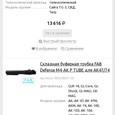
Телескопический приклад
телескопический
Модель оружия
Сайга TG-3, СВД,
Тигр
13 616
Р
Нет в наличии
Быстрый просмотр
В избранное
Сравнение
Складная буферная трубка FAB
Defense M4-AK P TUBE для АК47/74
Артикул: RED68021-02
Для приклада
GLR-16, GL-Core, GL-
Shock, GL-MAG, GK-
MAG
Модель оружия
АК, АК-47, АК-47М,
АКМ, АК-74, АК-100,
АК-103, АК-104,