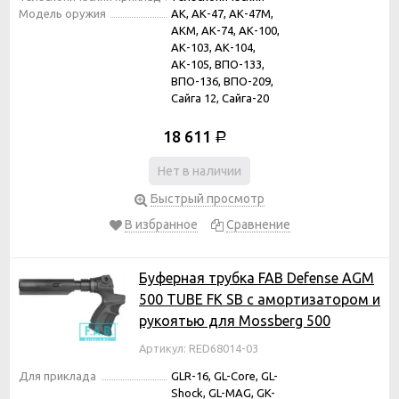
Модель оружия
АК, АК-47, АК-47М,
АКМ, АК-74, АК-100,
АК-103, АК-104,
АК-105, ВПО-133,
ВПО-136, ВПО-209,
Сайга 12, Сайга-20
18 611
Р
Нет в наличии
Быстрый просмотр
В избранное
Сравнение
Буферная трубка FAB Defense AGM
500 TUBE FK SB с амортизатором и
рукоятью для Mossberg 500
Артикул: RED68014-03
Для приклада
GLR-16, GL-Core, GL-
Shock, GL-MAG, GK-