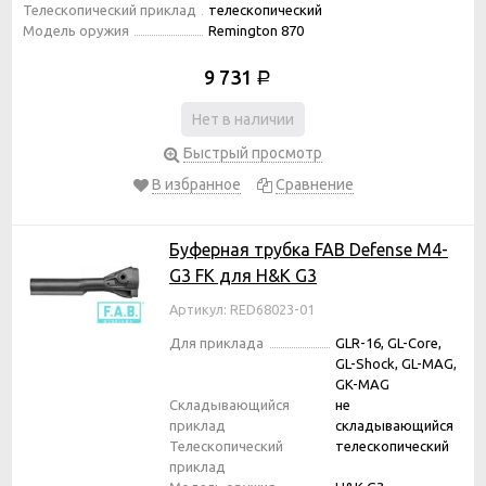
Телескопический приклад
телескопический
Модель оружия
Remington 870
9 731
Р
Нет в наличии
Быстрый просмотр
В избранное
Сравнение
Буферная трубка FAB Defense M4-
G3 FK для H&K G3
Артикул: RED68023-01
Для приклада
GLR-16, GL-Core,
GL-Shock, GL-MAG,
GK-MAG
Складывающийся
не
приклад
складывающийся
Телескопический
телескопический
приклад