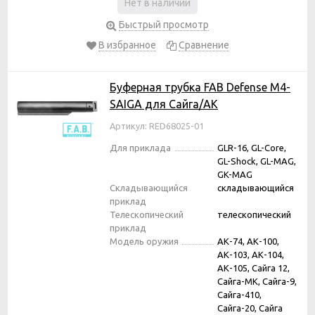
Нет в наличии
Быстрый просмотр
В избранное
Сравнение
Буферная трубка FAB Defense М4-
SAIGA для Сайга/АК
Артикул: RED68025-01
Для приклада
GLR-16, GL-Core,
GL-Shock, GL-MAG,
GK-MAG
Складывающийся
складывающийся
приклад
Телескопический
телескопический
приклад
Модель оружия
АК-74, АК-100,
АК-103, АК-104,
АК-105, Сайга 12,
Сайга-МК, Сайга-9,
Сайга-410,
Сайга-20, Сайга