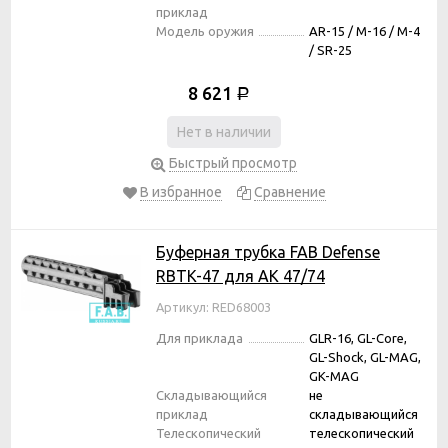
приклад
Модель оружия
AR-15 / M-16 / M-4
/ SR-25
8 621
Р
Нет в наличии
Быстрый просмотр
В избранное
Сравнение
Буферная трубка FAB Defense
RBTK-47 для АК 47/74
Артикул: RED68003
Для приклада
GLR-16, GL-Core,
GL-Shock, GL-MAG,
GK-MAG
Складывающийся
не
приклад
складывающийся
Телескопический
телескопический