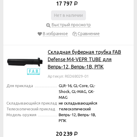
17 797
Р
Нет в наличии
Быстрый просмотр
В избранное
Сравнение
Складная буферная трубка FAB
Defense M4-VEPR TUBE для
Вепрь-12, Вепрь-1В, РПК
Артикул: RED68029-01
Для приклада
GLR-16, GL-Core, GL-
Shock, GL-MAG, GK-
MAG
Складывающийся приклад
не складывающийся
Телескопический приклад
телескопический
Модель оружия
Вепрь-12, Вепрь-1В,
РПК
20 239
Р