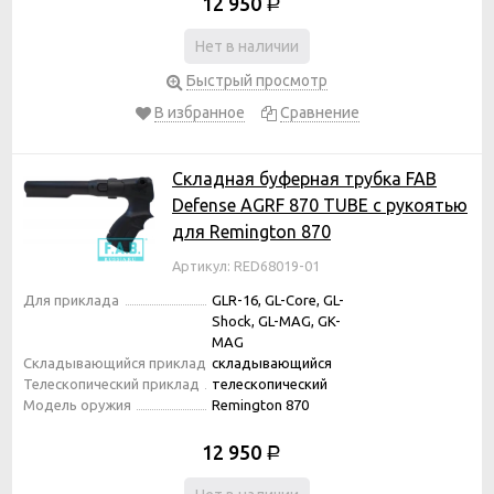
12 950
Р
Нет в наличии
Быстрый просмотр
В избранное
Сравнение
Складная буферная трубка FAB
Defense AGRF 870 TUBE с рукоятью
для Remington 870
Артикул: RED68019-01
Для приклада
GLR-16, GL-Core, GL-
Shock, GL-MAG, GK-
MAG
Складывающийся приклад
складывающийся
Телескопический приклад
телескопический
Модель оружия
Remington 870
12 950
Р