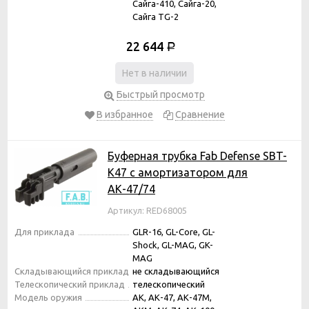
Сайга-410, Сайга-20,
Сайга TG-2
22 644
Р
Нет в наличии
Быстрый просмотр
В избранное
Сравнение
Буферная трубка Fab Defense SBT-
K47 с амортизатором для
АК-47/74
Артикул: RED68005
Для приклада
GLR-16, GL-Core, GL-
Shock, GL-MAG, GK-
MAG
Складывающийся приклад
не складывающийся
Телескопический приклад
телескопический
Модель оружия
АК, АК-47, АК-47М,