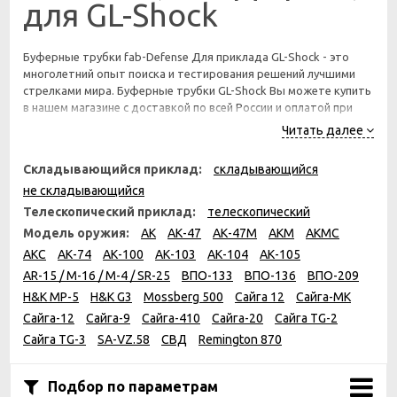
для GL-Shock
Буферные трубки fab-Defense Для приклада GL-Shock - это
многолетний опыт поиска и тестирования решений лучшими
стрелками мира. Буферные трубки GL-Shock Вы можете купить
в нашем магазине с доставкой по всей России и оплатой при
получении.
Читать далее
Складывающийся приклад:
складывающийся
не складывающийся
Телескопический приклад:
телескопический
Модель оружия:
АК
АК-47
АК-47М
АКМ
АКМС
АКС
АК-74
АК-100
АК-103
АК-104
АК-105
AR-15 / M-16 / M-4 / SR-25
ВПО-133
ВПО-136
ВПО-209
H&K MP-5
H&K G3
Mossberg 500
Сайга 12
Сайга-МК
Сайга-12
Сайга-9
Сайга-410
Сайга-20
Сайга TG-2
Сайга TG-3
SA-VZ.58
СВД
Remington 870
Подбор по параметрам