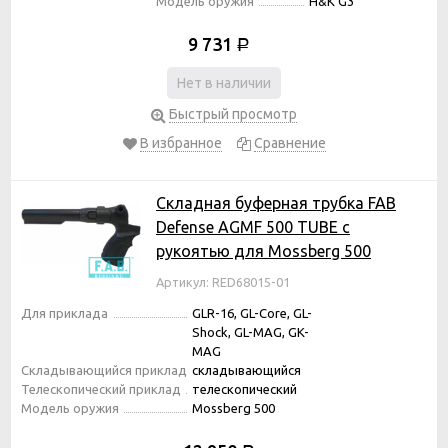
Модель оружия
H&K G3
9 731
Р
Нет в наличии
Быстрый просмотр
В избранное
Сравнение
Складная буферная трубка FAB
Defense AGMF 500 TUBE с
рукоятью для Mossberg 500
Артикул: RED68015-01
Для приклада
GLR-16, GL-Core, GL-
Shock, GL-MAG, GK-
MAG
Складывающийся приклад
складывающийся
Телескопический приклад
телескопический
Модель оружия
Mossberg 500