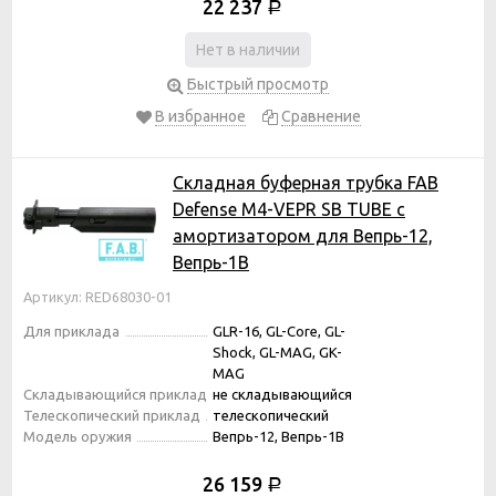
22 237
Р
Нет в наличии
Быстрый просмотр
В избранное
Сравнение
Складная буферная трубка FAB
Defense M4-VEPR SB TUBE с
амортизатором для Вепрь-12,
Вепрь-1В
Артикул: RED68030-01
Для приклада
GLR-16, GL-Core, GL-
Shock, GL-MAG, GK-
MAG
Складывающийся приклад
не складывающийся
Телескопический приклад
телескопический
Модель оружия
Вепрь-12, Вепрь-1В
26 159
Р