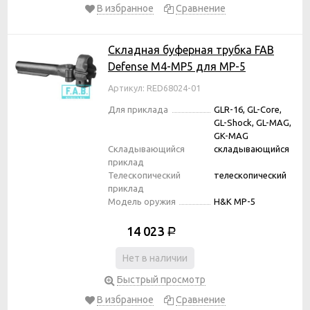
В избранное
Сравнение
Складная буферная трубка FAB
Defense M4-MP5 для MP-5
Артикул: RED68024-01
Для приклада
GLR-16, GL-Core,
GL-Shock, GL-MAG,
GK-MAG
Складывающийся
складывающийся
приклад
Телескопический
телескопический
приклад
Модель оружия
H&K MP-5
14 023
Р
Нет в наличии
Быстрый просмотр
В избранное
Сравнение