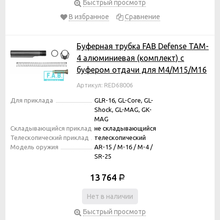
Быстрый просмотр
В избранное
Сравнение
Буферная трубка FAB Defense TAM-
4 алюминиевая (комплект) с
буфером отдачи для M4/M15/M16
Артикул: RED68006
Для приклада
GLR-16, GL-Core, GL-
Shock, GL-MAG, GK-
MAG
Складывающийся приклад
не складывающийся
Телескопический приклад
телескопический
Модель оружия
AR-15 / M-16 / M-4 /
SR-25
13 764
Р
Нет в наличии
Быстрый просмотр