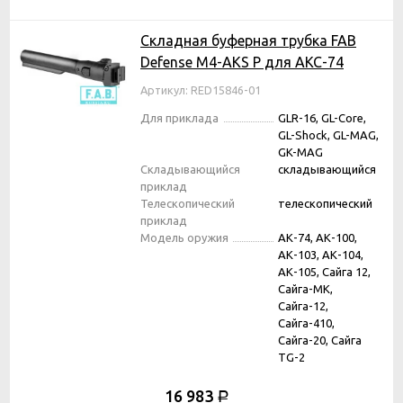
Складная буферная трубка FAB
Defense M4-AKS P для АКС-74
Артикул: RED15846-01
Для приклада
GLR-16, GL-Core,
GL-Shock, GL-MAG,
GK-MAG
Складывающийся
складывающийся
приклад
Телескопический
телескопический
приклад
Модель оружия
АК-74, АК-100,
АК-103, АК-104,
АК-105, Сайга 12,
Сайга-МК,
Сайга-12,
Сайга-410,
Сайга-20, Сайга
TG-2
16 983
Р