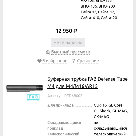
АК-105, ВПО-133,
ВПО-136, ВПО-209,
Сайга 12, Сайга-12,
Сайга-410, Сайга-20
12 950
Р
Нет в наличии
Быстрый просмотр
В избранное
Сравнение
Буферная трубка FAB Defense Tube
M4 для M4/M16/AR15
Артикул: RED68002
Для приклада
GLR-16, GL-Core,
GL-Shock, GL-MAG,
GK-MAG
Складывающийся
не
приклад
складывающийся
Телескопический
телескопический