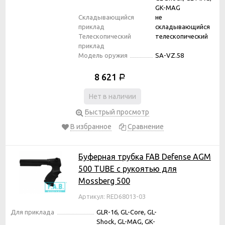
GK-MAG
Складывающийся
не
приклад
складывающийся
Телескопический
телескопический
приклад
Модель оружия
SA-VZ.58
8 621
Р
Нет в наличии
Быстрый просмотр
В избранное
Сравнение
Буферная трубка FAB Defense AGM
500 TUBE с рукоятью для
Mossberg 500
Артикул: RED68013-03
Для приклада
GLR-16, GL-Core, GL-
Shock, GL-MAG, GK-