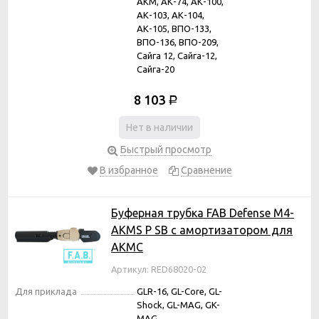
АКМ, АК-74, АК-100,
АК-103, АК-104,
АК-105, ВПО-133,
ВПО-136, ВПО-209,
Сайга 12, Сайга-12,
Сайга-20
8 103
Р
Нет в наличии
Быстрый просмотр
В избранное
Сравнение
Буферная трубка FAB Defense M4-
AKMS P SB с амортизатором для
АКМС
Артикул: RED68020-02
Для приклада
GLR-16, GL-Core, GL-
Shock, GL-MAG, GK-
MAG