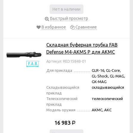
Нет в наличии
Быстрый просмотр
В избранное
Сравнение
Складная буферная трубка FAB
Defense M4-AKMS P для АКМС
Артикул: RED15848-01
Для приклада
GLR-16, GL-Core,
GL-Shock, GL-MAG,
GK-MAG
Складывающийся
складывающийся
приклад
Телескопический
телескопический
приклад
Модель оружия
АКМС, АКС
16 983
Р