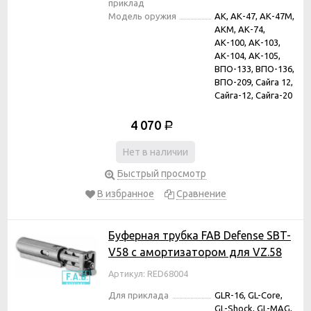
приклад
Модель оружия
АК, АК-47, АК-47М,
АКМ, АК-74,
АК-100, АК-103,
АК-104, АК-105,
ВПО-133, ВПО-136,
ВПО-209, Сайга 12,
Сайга-12, Сайга-20
4 070
Р
Нет в наличии
Быстрый просмотр
В избранное
Сравнение
Буферная трубка FAB Defense SBT-
V58 с амортизатором для VZ.58
Артикул: RED68004
Для приклада
GLR-16, GL-Core,
GL-Shock, GL-MAG,