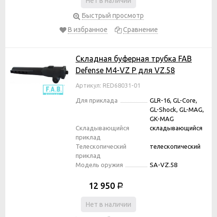
Нет в наличии
Быстрый просмотр
В избранное
Сравнение
Складная буферная трубка FAB
Defense M4-VZ P для VZ.58
Артикул: RED68031-01
Для приклада
GLR-16, GL-Core,
GL-Shock, GL-MAG,
GK-MAG
Складывающийся
складывающийся
приклад
Телескопический
телескопический
приклад
Модель оружия
SA-VZ.58
12 950
Р
Нет в наличии