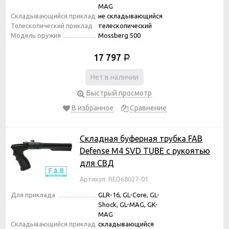
MAG
Складывающийся приклад
не складывающийся
Телескопический приклад
телескопический
Модель оружия
Mossberg 500
17 797
Р
Нет в наличии
Быстрый просмотр
В избранное
Сравнение
Складная буферная трубка FAB
Defense M4 SVD TUBE с рукоятью
для СВД
Артикул: RED68027-01
Для приклада
GLR-16, GL-Core, GL-
Shock, GL-MAG, GK-
MAG
Складывающийся приклад
складывающийся