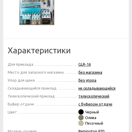
Характеристики
Для приклада
GLR-16
Место для запасного магазина
без магазина
Упор для щеки
без упора
Складывающийся приклад
не складывающийся
Телескопический приклад
телескопический
Буфер отдачи
с буфером отдачи
Цвет
Черный
Олива
Песочный
Модель оружия
Remington 870