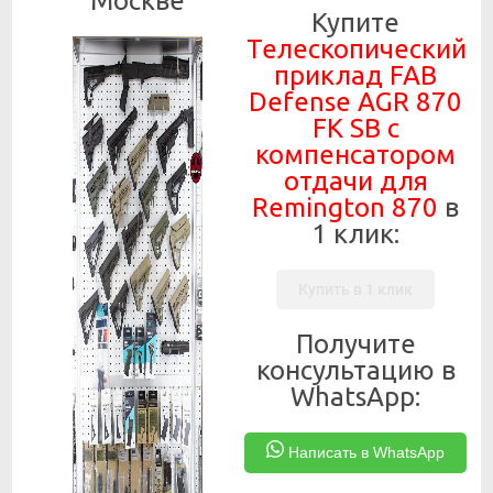
Москве
Купите
Телескопический
приклад FAB
Defense AGR 870
FK SB с
компенсатором
отдачи для
Remington 870
в
1 клик:
Купить в 1 клик
Получите
консультацию в
WhatsApp:
Написать в WhatsApp