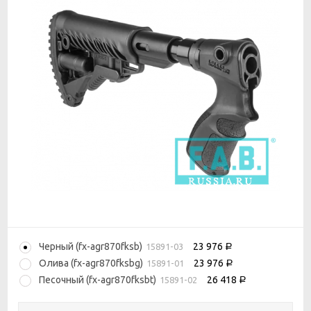
Черный (fx-agr870fksb)
23 976
15891-03
Р
Олива (fx-agr870fksbg)
23 976
15891-01
Р
Песочный (fx-agr870fksbt)
26 418
15891-02
Р