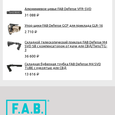
Алюминиевое цевье FAB Defense VFR-SVD
31 088
Р
Упор щеки FAB Defense GCP для приклада GLR-16
2 710
Р
Складной телескопический приклад FAB Defense M4
SVD SB с компенсатором отдачи для СВД/Тигр/TG-
3
36 600
Р
Складная буферная трубка FAB Defense M4 SVD
TUBE с рукоятью для СВД
13 616
Р