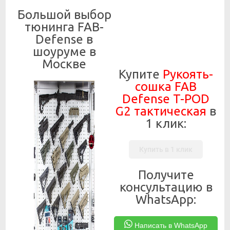
Большой выбор
тюнинга FAB-
Defense в
шоуруме в
Москве
Купите
Рукоять-
сошка FAB
Defense T-POD
G2 тактическая
в
1 клик:
Купить в 1 клик
Получите
консультацию в
WhatsApp:
Написать в WhatsApp