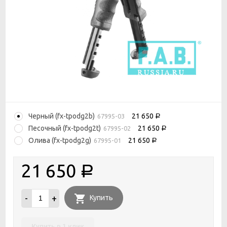
Черный (fx-tpodg2b)
21 650
67995-03
Р
Песочный (fx-tpodg2t)
21 650
67995-02
Р
Олива (fx-tpodg2g)
21 650
67995-01
Р
21 650
Р
-
+
Купить
Купить в 1 клик