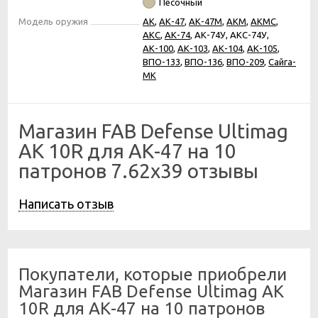
Песочный
Модель оружия
АК
,
АК-47
,
АК-47М
,
АКМ
,
АКМС
,
АКС
,
АК-74
, АК-74У, АКС-74У,
АК-100
,
АК-103
,
АК-104
,
АК-105
,
ВПО-133
,
ВПО-136
,
ВПО-209
,
Сайга-
МК
Магазин FAB Defense Ultimag
AK 10R для АК-47 на 10
патронов 7.62x39 отзывы
Написать отзыв
Покупатели, которые приобрели
Магазин FAB Defense Ultimag AK
10R для АК-47 на 10 патронов