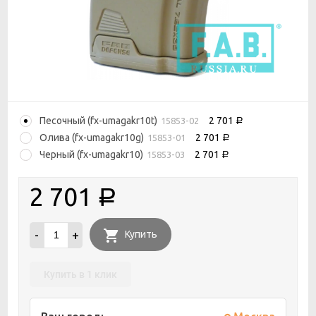
Песочный (fx-umagakr10t)
2 701
15853-02
Р
Олива (fx-umagakr10g)
2 701
15853-01
Р
Черный (fx-umagakr10)
2 701
15853-03
Р
2 701
Р
-
+
Купить
Купить в 1 клик