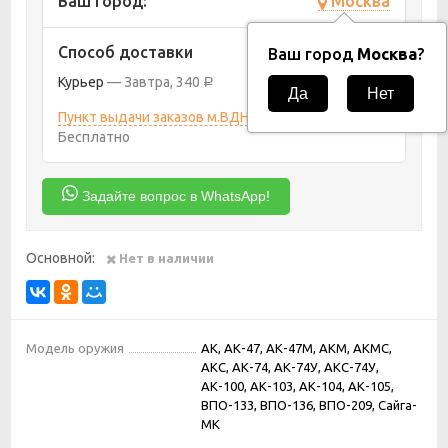
Ваш город:
Москва
Способ доставки
Ваш город
Москва
?
Курьер
Завтра
340
Р
Пункт выдачи заказов м.ВДНХ
10 августа 2026
Бесплатно
Задайте вопрос в WhatsApp!
Основной:
Нет в наличии
Модель оружия
АК, АК-47, АК-47М, АКМ, АКМС,
АКС, АК-74, АК-74У, АКС-74У,
АК-100, АК-103, АК-104, АК-105,
ВПО-133, ВПО-136, ВПО-209, Сайга-
МК