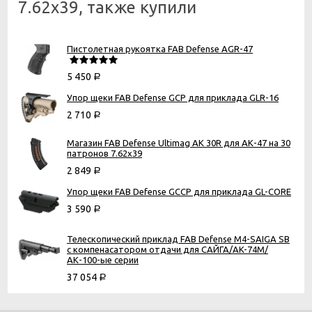
7.62x39, также купили
Пистолетная рукоятка FAB Defense AGR-47
5 450
Р
Упор щеки FAB Defense GCP для приклада GLR-16
2 710
Р
Магазин FAB Defense Ultimag AK 30R для АК-47 на 30
патронов 7.62x39
2 849
Р
Упор щеки FAB Defense GCCP для приклада GL-CORE
3 590
Р
Телескопический приклад FAB Defense M4-SAIGA SB
с компенасатором отдачи для САЙГА/AK-74M/
АК-100-ые серии
37 054
Р