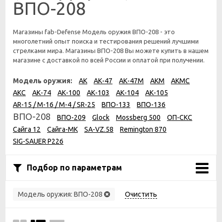
ВПО-208
Магазины fab-Defense Модель оружия ВПО-208 - это
многолетний опыт поиска и тестирования решений лучшими
стрелками мира. Магазины ВПО-208 Вы можете купить в нашем
магазине с доставкой по всей России и оплатой при получении.
Модель оружия:
АК
АК-47
АК-47М
АКМ
АКМС
АКС
АК-74
АК-100
АК-103
АК-104
АК-105
AR-15 / M-16 / M-4 / SR-25
ВПО-133
ВПО-136
ВПО-208
ВПО-209
Glock
Mossberg 500
ОП-СКС
Сайга 12
Сайга-МК
SA-VZ.58
Remington 870
SIG-SAUER P226
Подбор по параметрам
Модель оружия:
ВПО-208
Очистить